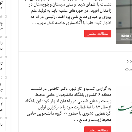
تو
نشست با علمای شیعه و سنی سیستان و بلوچستان در
در
زاهدان افزود: در حوزه‌های علمیه باید به تولید علم
پروری بر مبنای منابع غنی پرداخت. رئیسی در ادامه
۱۴
اظهار کرد: علما با آگاه سازی جامعه نقش مهم و …
چگ
جد
مطالعه بیشتر
۱۷
تا
به
۱۶
داد
تا
یست
ها
۱۵
به
به گزارش کسب و کار نیوز، دکتر کاظمی در نشست
چ
منطقه ۶ کشوری باشگاه دانشجویان حامی محیط
۲۹
زیست و منابع طبیعی در زاهدان اظهار کرد: این باشگاه
از سال ۸۷ تا ۸۸ فعالیت خود را با برگزاری اولین
می
گردهمایی کشوری با حضور ۶۰ گروه دانشجویی حامی
۲۹
محیط زیست و منابع …
با
مطالعه بیشتر