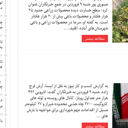
تو
صبوری پور شنبه ۹ فروردین در جمع خبرنگاران عنوان
در
کرد: سطح خسارت دیده محصولات زراعی حدود ۲۵
هزار هکتار و محصولات باغی بیش از ۲۰ هزار هکتار
۱۴
است. به گفته او، سرما در محصولات زراعی و باغی
چگ
جد
شهرستان‌های آباده، اقلید، …
۱۷
مطالعه بیشتر
تا
به
۱۶
تا
ها
۱۵
به
به گزارش کسب و کار نیوز به نقل از ایسنا, آرش فرج
چ
زاده، شنبه ۹ فروردین به خبرنگاران گفت: لایروبی ۴۹۲
۲۹
هزار متر جداول روباز، کانال های روبسته و لوله های
کاروگیت، ۲۷۰۰ چاه جذبی محدوده شیراز و ۲۷ کیلومتر
می
مسیل از اقدامات مهم شهرداری برای مواجهه با بارش
۲۹
های …
با
مطالعه بیشتر