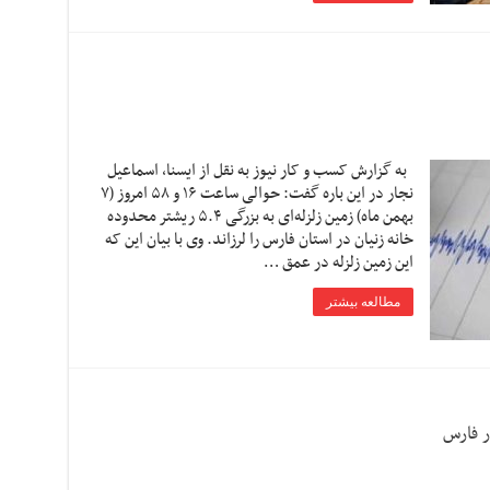
به گزارش کسب و کار نیوز به نقل از ایسنا، اسماعیل
نجار در این باره گفت: حوالی ساعت ۱۶ و ۵۸ امروز (۷
بهمن ماه) زمین زلزله‌ای به بزرگی ۵.۴ ریشتر محدوده
خانه زنیان در استان فارس را لرزاند. وی با بیان این که
این زمین زلزله در عمق …
مطالعه بیشتر