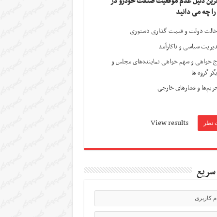
ترین دلیل عدم موفقیت صنعت خودرو در
 را چه می دانید
الت دولت و قیمت گذاری دستوری
یریت سیاسی و ناکارآمد
ج خواهی و سهم خواهی نماینده‌های مجلس و
گر گروه ها
ریم‌ها و فشارهای خارجی
View results
سریع