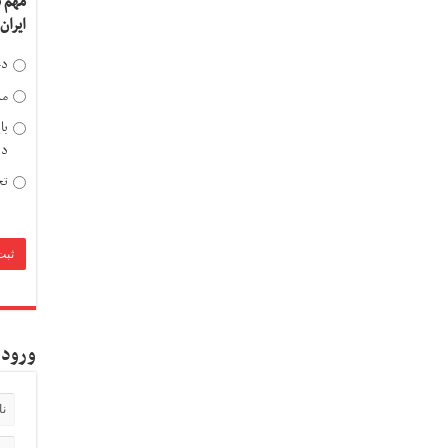
مهم 
ایران
دخ
مد
با
دی
تح
ورود 