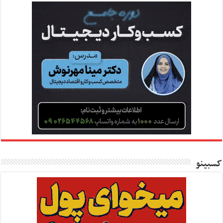
کسبینو