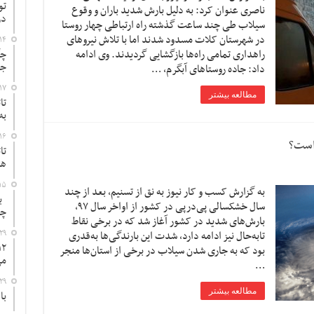
تو
ناصری عنوان کرد: به دلیل بارش شدید باران و وقوع
در
سیلاب طی چند ساعت گذشته راه ارتباطی چهار روستا
در شهرستان کلات مسدود شدند اما با تلاش‎ نیروهای
۱۴
راهداری تمامی راه‌ها بازگشایی گردیدند. وی ادامه
چگ
جد
داد: جاده روستاهای آبگرم، …
۱۷
مطالعه بیشتر
تا
به
۱۶
 است؟
تا
ها
۱۵
به گزارش کسب و کار نیوز به نق از تسنیم، بعد از چند
به
سال خشکسالی پی‌درپی در کشور از اواخر سال ۹۷،
چ
بارش‌های شدید در کشور آغاز شد که در برخی نقاط
۲۹
تابه‌حال نیز ادامه دارد، شدت این بارندگی‌ها به‌قدری
بود که به جاری شدن سیلاب‌ در برخی از استان‌ها منجر
می
…
۲۹
مطالعه بیشتر
با