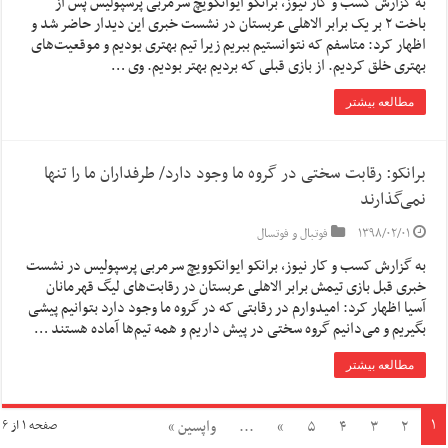
به گزارش کسب و کار نیوز، برانکو ایوانکویچ سرمربی پرسپولیس پس از
باخت ۲ بر یک برابر الاهلی عربستان در نشست خبری این دیدار حاضر شد و
اظهار کرد: متاسفم که نتوانستیم ببریم زیرا تیم بهتری بودیم و موقعیت‌های
بهتری خلق کردیم. از بازی قبلی که بردیم بهتر بودیم. وی …
مطالعه بیشتر
برانکو: رقابت سختی در گروه ما وجود دارد/ طرفداران ما را تنها
نمی‌گذارند
۱۳۹۸/۰۲/۰۱
فوتبال و فوتسال
به گزارش کسب و کار نیوز، برانکو ایوانکوویچ سرمربی پرسپولیس در نشست
خبری قبل بازی تیمش برابر الاهلی عربستان در رقابت‌های لیگ قهرمانان
آسیا اظهار کرد: امیدوارم در رقابتی که در گروه ما وجود دارد بتوانیم پیشی
بگیریم و می‌دانیم گروه سختی در پیش داریم و همه تیم‌ها آماده هستند …
مطالعه بیشتر
۱
۲
۳
۴
۵
»
...
واپسین »
صفحه ۱ از ۶