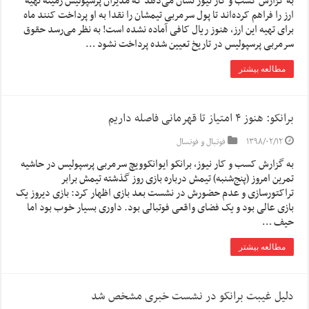
به گزارش کسب و کار نیوز نشان می‌دهد که مدیران پرسپولیس زمینه تهیه
ارز را فراهم کرده‌اند تا پول سرمربی تیمشان را نقدا به او پرداخت کنند ماه
برای تهیه این ارز، هنوز ریال کافی آماده نشده است! به نظر می‌رسد حقوق
سرمربی پرسپولیس در تاریخ تعیین شده پرداخت نشود …
مطالعه بیشتر
برانکو: هنوز ۴ امتیاز تا قهرمانی فاصله داریم
۱۳۹۸/۰۲/۱۲
فوتبال و فوتسال
به گزارش کسب و کار نیوز، برانکو ایوانکوویچ سرمربی پرسپولیس در حاشیه
تمرین امروز (پنج‌شنبه) تیمش درباره بازی روز گذشته تیمش برابر
تراکتورسازی و عدم حضورش در نشست بعد بازی اظهار کرد: بازی دیروز یک
بازی عالی بود و یک فضای واقعی فوتبالی بود. داوری بسیار خوب بود اما
حیف …
مطالعه بیشتر
دلیل غیبت برانکو در نشست خبری مشخص شد