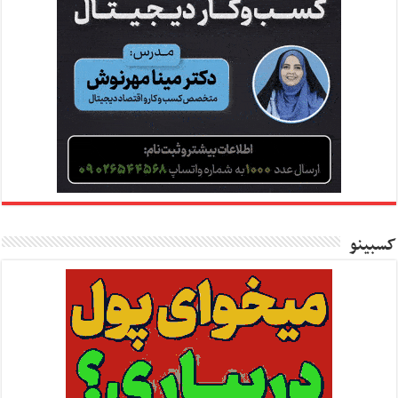
کسبینو