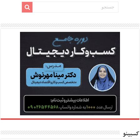
کسبینو