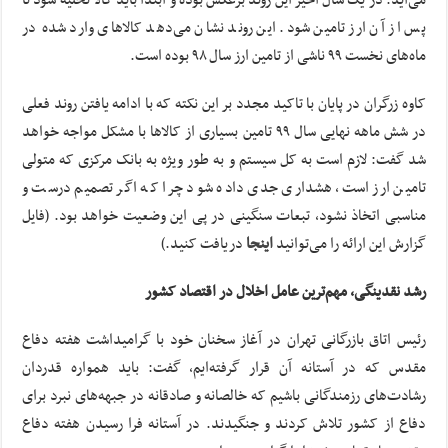
‌می‌آید. در یک سال اخیر این روند برعکس بوده‌ و ابتدا‌ باید کالا تخلیه‌ شود تا
پس از آن ارز تامین شود. این روند نشان می‌دهد کالاهای وارد شده‌ در
ماه‌های نخست ۹۹ ناشی از تامین ارز سال ۹۸ بوده است.
کاوه زرگران در پایان با تاکید مجدد بر این نکته که با ادامه یافتن روند فعلی
در شش ماهه نهایی سال ۹۹ تامین بسیاری از کالاها با مشکل مواجه خواهد
شد گفت: لازم است به کل سیستم و به طور ویژه به بانک مرکزی که متولی
تامین ارز است، هشداری جدی داده شود چرا که اگر تصمیم درست و
مناسبی اتخاذ نشود، تبعات سنگینی در پی این وضعیت خواهد بود. (فایل
گزارش این ارائه را می‌توانید
اینجا
دریافت کنید.)
رشد نقدینگی، مهم‌ترین عامل اخلال در اقتصاد کشور
رئیس اتاق بازرگانی تهران در آغاز سخنان خود با گرامیداشت هفته دفاع
مقدس که در آستانه آن قرار گرفته‌ایم، گفت: باید همواره قدردان
رشادت‌های رزمندگانی باشیم که خالصانه و صادقانه در جبهه‌های نبرد برای
دفاع از کشور تلاش کردند و جنگیدند. در آستانه فرا رسیدن هفته دفاع