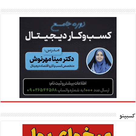
کسبینو