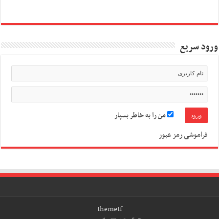
ورود سریع
من را به خاطر بسپار
فراموشی رمز عبور
themetf