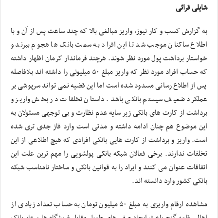
شایلی قرائی
به گزارش کسب و کار نیوز، واریز مبالغی بالا که چند ساعت پس از آن و با
اطلاع ساکنان موجب شد تا این افراد به سمت بانک ها هجوم ببرند و
خواستار برداشت پول مورد نظر شوند. هرچند فرماندار کرمان اظهار داشته
که حساب افراد مورد نظر که واریز مبلغ ۵۰ میلیونی را داشته اند بلافاصله
پس از اطلاع رسانی مسدود شده است اما این قضیه نمی تواند سرپوشی بر
عملکرد ضعیف سیستم بانکی باشد. داستان تخلفات در بخش واریز و
برداشت از کارت های بانکی زیر سایه عدم نظارت و بی توجهی مسئولان به
این موضوع هم چنان ادامه داشته و مدتی است وارد فاز جدی تری شده
است. واریز و برداشت از کارت هایی بانکی افرادی که هیچ اطلاعی از این
تخلفات ندارند. برخی فعالان شبکه بانکی پولشویی را مهم ترین علت این
اتفاقات عنوان می کنند و ایراد را به قوانین بانکی و ساختار نامناسب شبکه
بانکی کشور وارد دانسته اند.
مشاهده ارقام واریزی به مبلغ ۵۰ میلیون تومان به حساب تعداد زیادی از
اهالی قلعه گنج باعث ایجاد صف های طویل مقابل فروشگاه ها و عابربانک