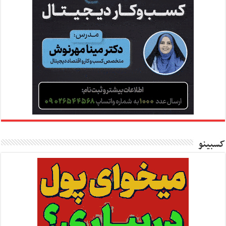
کسبینو