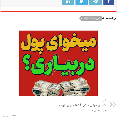
برچسب ها
نيروي دريايي ارتش
قبلی
گلستان خوانی حرکتی آگاهانه برای تقویت
هویت ملی است
بعدی