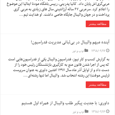
مربی‌گری‌اش پایان داد. کاتیا پدرینی، رییس باشگاه مودنا ایتالیا این موضوع
را اعلام کرد. سرمربی ۶۷ ساله آرژانتینی سال های زیادی به مربی گری
پرداخت و در جهان والیبال جایگاه خاصی داشت. او هدایت تیم …
مطالعه بیشتر
آینده مبهم والیبال در بی‌ثباتی مدیریت فدراسیون!
۱۳۹۸/۰۲/۱۷
توپ و تور
به گزارش کسب و کار نیوز، فدراسیون والیبال یکی از فدراسیون‌هایی است
که پس از اجرا شدن قانون منع به کارگیری بازنشستگان رئیس خود را از
دست داد و از اوایل آذر ماه سال ۱۳۹۷ افشین داوری به عنوان سرپرست
(رئیس موقت) این رشته انتخاب شد. والیبال اما تنها رشته‌ای …
مطالعه بیشتر
داوری: با جدیت پیگیر طلب والیبال از همراه اول هستیم
۱۳۹۸/۰۲/۱۶
توپ و تور