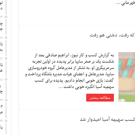
 قهرمانی …
تو
در
۱۴
چگ
جد
 که رفت، دشتی هم رفت
۱۷
تا
به
به گزارش کسب و کار نیوز، ابراهیم صادقی بعد از
۱۶
شکست یک بر صفر سایپا برابر پدیده در اولین تجربه
تا
سرمربیگری او، به تشکر از مدیرعامل گروه خودروسازی
ها
سایپا، مدیرعامل و اعضای هیات مدیره باشگاه پرداخت و
گفت: بازی خوبی انجام دادیم. پدیده برای کسب
۱۵
به
سهمیه آسیا انگیزه خوبی داشت …
چ
مطالعه بیشتر
۲۹
می
کسب سهیمه آسیا امیدوار شد
۲۹
با