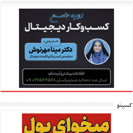
کسبینو