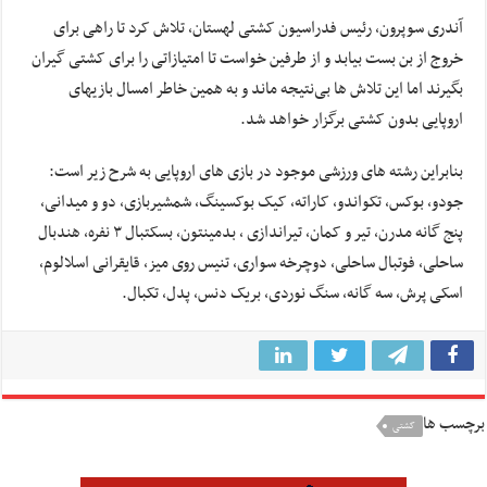
آندری سوپرون، رئیس فدراسیون کشتی لهستان، تلاش کرد تا راهی برای
خروج از بن بست بیابد و از طرفین خواست تا امتیازاتی را برای کشتی گیران
بگیرند اما این تلاش ها بی‌نتیجه ماند و به همین خاطر امسال بازیهای
اروپایی بدون کشتی برگزار خواهد شد.
بنابراین رشته های ورزشی موجود در بازی های اروپایی به شرح زیر است:
جودو، بوکس، تکواندو، کاراته، کیک بوکسینگ، شمشیربازی، دو و میدانی،
پنج گانه مدرن، تیر و کمان، تیراندازی ، بدمینتون، بسکتبال ۳ نفره، هندبال
ساحلی، فوتبال ساحلی، دوچرخه سواری، تنیس روی میز، قایقرانی اسلالوم،
اسکی پرش، سه گانه، سنگ نوردی، بریک دنس، پدل، تکبال.
برچسب ها
کشتی