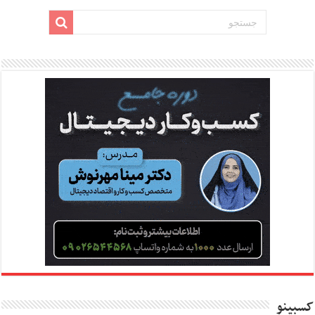
کسبینو