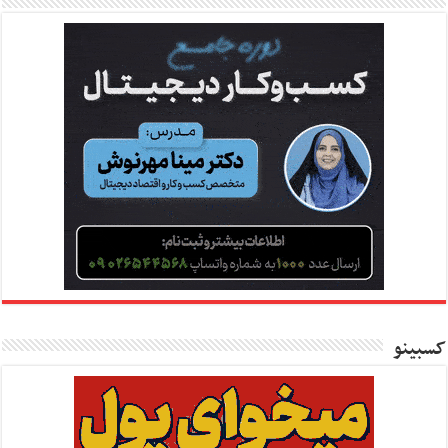
کسبینو