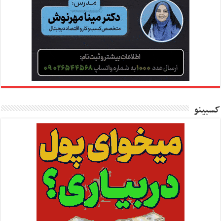
کسبینو