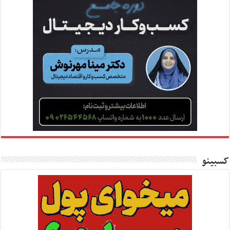
کسبینو