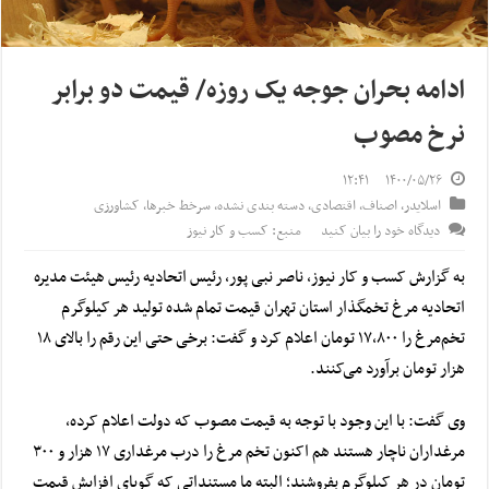
ادامه بحران جوجه یک روزه/ قیمت دو برابر
نرخ مصوب
۱۲:۴۱
۱۴۰۰/۰۵/۲۶
اسلایدر
,
اصناف
,
اقتصادی
,
دسته بندی نشده
,
سرخط خبرها
,
کشاورزی
دیدگاه خود را بیان کنید
منبع: کسب و کار نیوز
به گزارش کسب و کار نیوز، ناصر نبی پور، رئیس اتحادیه رئیس هیئت مدیره
اتحادیه مرغ تخمگذار استان تهران قیمت تمام شده تولید هر کیلوگرم
تخم‌مرغ را ۱۷,۸۰۰ تومان اعلام کرد و گفت: برخی حتی این رقم را بالای ۱۸
هزار تومان برآورد می‌کنند.
وی گفت: با این وجود با توجه به
قیمت مصوب
که دولت اعلام کرده،
مرغداران ناچار هستند هم اکنون تخم مرغ را درب مرغداری ۱۷ هزار و ۳۰۰
تومان در هر کیلوگرم بفروشند؛ البته ما مستنداتی که گویای افزایش قیمت