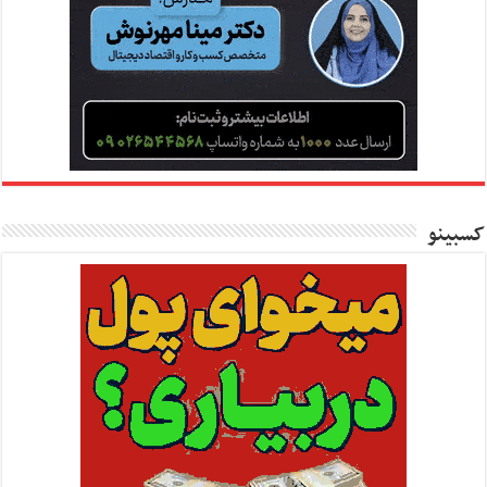
کسبینو