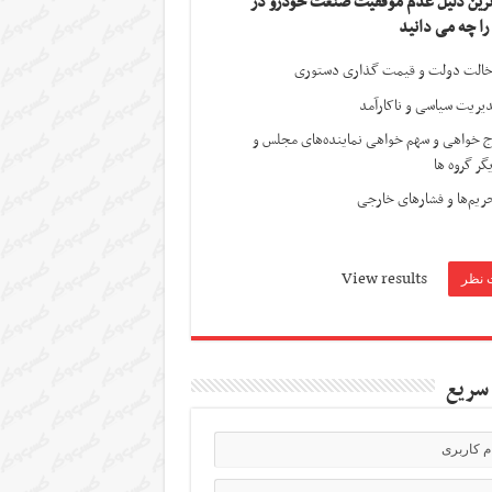
ترین دلیل عدم موفقیت صنعت خودرو در
 را چه می دانید
الت دولت و قیمت گذاری دستوری
یریت سیاسی و ناکارآمد
ج خواهی و سهم خواهی نماینده‌های مجلس و
گر گروه ها
ریم‌ها و فشارهای خارجی
View results
سریع