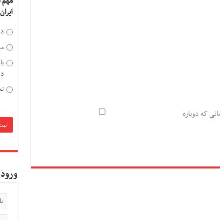
مهم 
ایران
دخ
مد
با
دی
تح
انی که دوباره
ورود 