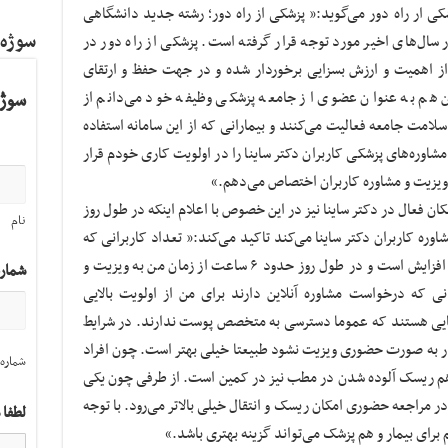
سیانادر خصوص Telemedicine یا پزشکی ار راه دور می‌گوید:« پزشکی از راه دور؛ رشته جدید دانشگاهی
سوژه
سال‌های اخیر مورد توجه قرار گرفته است. پزشکی از راه دور در
ید ۱۹ شیوع پیدا کرده از اهمیت و ارزش بسزایی برخوردار شده و در جهت حفظ و ارتقای
م به عنوان عضوی از جامعه پزشکی وظیفه خود می‌دانم از
سوژه
امت جامعه فعالیت می‌کنند و بیمارانی که از این سامانه استفاده
مشاوره‌های پزشکی کاربران دکتر ساینا را در اولویت کاری خودم قرار
فعال در دکتر ساینا نیز در این خصوص با اعلام اینکه در طول روز
نام
مشاوره کاربران دکتر ساینا می‌کند تاکید می‌کند:« تعداد کاربرانی که
مشاوره آنلاین دریافت می‌کنند هر روز در حال افزایش است و در طول روز حدود ۶ ساعت از زمان من به ویزیت و
شمار
نی که درخواست مشاوره آنلاین دارند برای من از اولویت بالایی
‌هایی هستند که عموما دسترسی به متخصص پوست ندارند. در شرایط
مار به صورت حضوری ویزیت نشود طبیعتا خیلی بهتر است. چون افراد
شماره 
 و هم ریسک آلوده شدن در مطب نیز در کمین است. از طرفی چون یکی
ر مراجعه حضوری امکان ریسک و انتقال خیلی بالاتر می‌رود. با توجه
لطفا 
هم برای بیمار و هم پزشک می‌تواند گزینه بهتری باشد.»