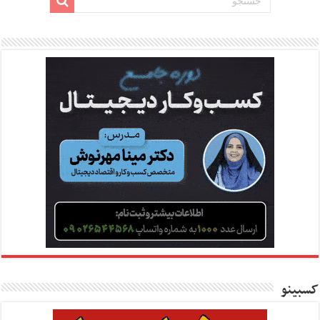
کسبینو