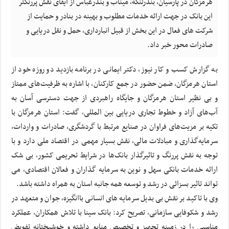
هرمزگان در پارسیان، بندرلنگه، میناب و بندرعباس از ایفای نقش پررنگتر
این بانک در جهت ارائه خدمات مطلوب و بهینه در بنادر و حمایت از
شرکت های فعال در این بخش از قبیل انبارداری، حمل و نقل دریایی و
صادرات محور خبر داد.
به گزارش کسب و کار نیوز، دکتر ایمانی در برنامه بازدید دو روزه خود از
استان هرمزگان، ضمن حضور در جمع کارکنان، با اشاره به ظرفیت‌های ممتاز
و بی نظیر استان هرمزگان و جایگاه راهبردی از جهت دسترسی آسان به
آب‌های آزاد و خطوط تجاری دریایی بین المللی، گفت: استان هرمزگان با
تکیه بر مزیت‌های فراوان در صنایع مرتبط با گردشگری، صادرات و واردات،
سرمایه‌گذاری و مبادلات مالی، نقش بسیار مهمی در اقتصاد ملی دارد و با
توجه به نقش پررنگ و تاثیرگذار بانک‌ها در شرایط تحریمی کشور، بی شک
ارائه خدمات بانکی سهل و نوین به سرمایه گذاران و فعالان اقتصادی، می
تواند تاثیر بسزائی در رشد و توسعه همه جانبه استان به همراه داشته باشد.
وی با تاکید بر نقش بی بدیل سرمایه های انسانی باانگیزه، جوان و متعهد در
رشد و شکوفایی سازمانی، تصریح کرد: بانک سینا با تلاش همکاران، عملکرد
مناسبی را در زمینه تجهیز و تخصیص منابع داشته و خوشبختانه تفویض