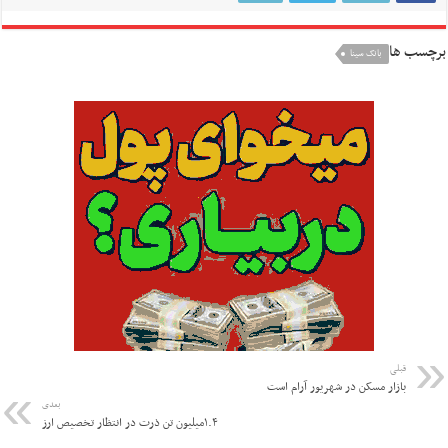
برچسب ها
بانک سینا
قبلی
بازار مسکن در شهریور آرام است
بعدی
۱.۴میلیون تن ذرت در انتظار تخصیص ارز