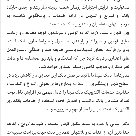
مسئولیت و افزایش اختیارات رؤسای شعب، زمینه ساز رشد و ارتقای جایگاه
بانک و تسریع و تسهیل در ارائه خدمات و پاسخگویی شایسته به
درخواستهای متقاضیان و مشتریان بانک شده است.
وی اظهار داشت: لازمه تداوم توفیق و سربلندی، توجه مضاعف و رعایت
دقیق قوانین و مقررات و پایبندی به اصول و ضوابط جاری بانک است.
بنابراین فرآیند اعطای تسهیلات بایستی ضابطه مند و جملگی دستورالعمل
های اعتباری رعایت گردد چرا که استحکام و پایداری بخشنامه ها و دقت
نظر همکاران، موجب کاهش ریسک اعتباری خواهد شد.
مدیرعامل بانک سینا با تاکید بر نقش بانکداری مجازی در کاهش تردد در
سطح شهر و پیشگیری از ابتلا به بیماری های عفونی، تنوع و کیفیت و
جذابیت خدمات الکترونیک بانک سینا را عامل مهمی در افزایش قابل توجه
تعداد مشتریان بانک دانست و آموزش نحوه استفاده از خدمات بانکداری
الکترونیک به متقاضیان را بسیار مهم و ضروری خواند.
دکتر ایمانی با اشاره به سنت نیکوی قرض الحسنه و ضرورت ترویج و اشاعه
حداکثری آن، از اقدامات و تلاشهای همکاران بانک جهت پرداخت تسهیلات