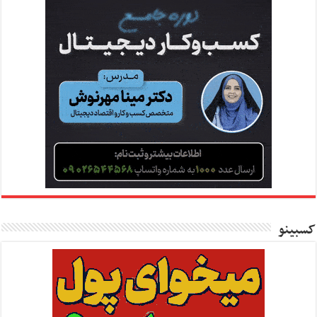
کسبینو