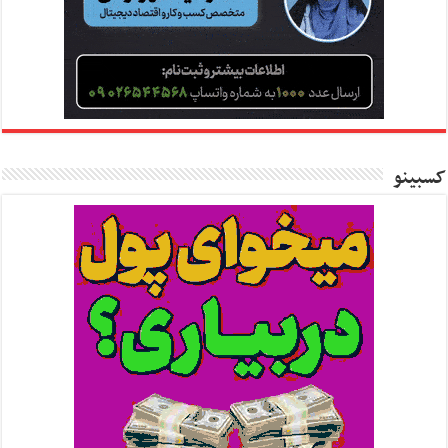
کسبینو