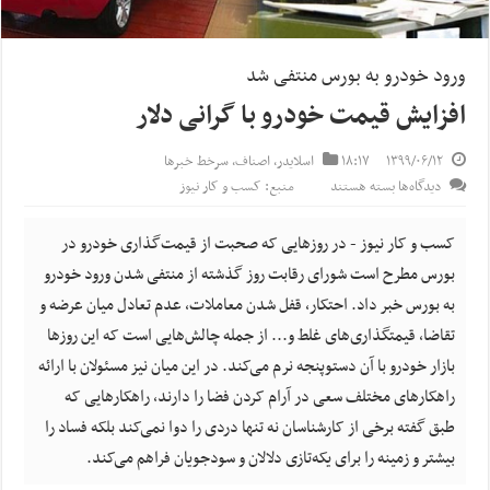
ورود خودرو به بورس منتفی شد
افزایش قیمت خودرو با گرانی دلار
۱۳۹۹/۰۶/۱۲
۱۸:۱۷
اسلایدر
,
اصناف
,
سرخط خبرها
برای
دیدگاه‌ها
بسته هستند
منبع: کسب و کار نیوز
افزایش
قیمت
کسب و کار نیوز - در روزهایی که صحبت از قیمت‌گذاری خودرو در
خودرو
بورس مطرح است شورای رقابت روز گذشته از منتفی شدن ورود خودرو
با
به بورس خبر داد. احتکار، قفل شدن معاملات، عدم تعادل میان عرضه و
گرانی
تقاضا، قیمت‫گذاری‌های غلط و... از جمله چالش‌هایی است که این روز‌ها
دلار
بازار خودرو با آن دست‫وپنجه نرم می‌کند. در این میان نیز مسئولان با ارائه
راهکار‌های مختلف سعی در آرام کردن فضا را دارند، راهکار‌هایی که
طبق گفته برخی از کارشناسان نه تنها دردی را دوا نمی‌کند بلکه فساد را
بیشتر و زمینه را برای یکه‌تازی دلالان و سودجویان فراهم می‌کند.‬‬