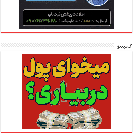
کسبینو