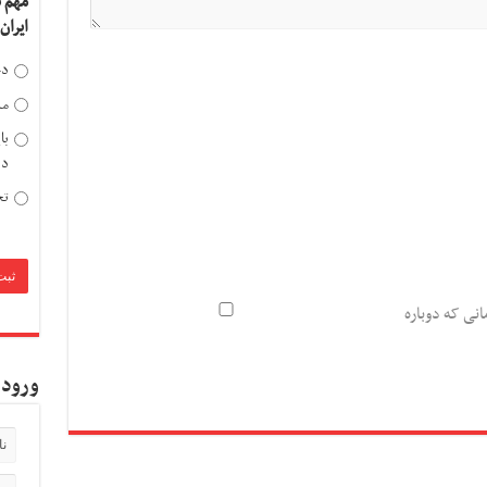
مهم 
ایران
دخ
مد
با
دی
تح
انی که دوباره
ورود 