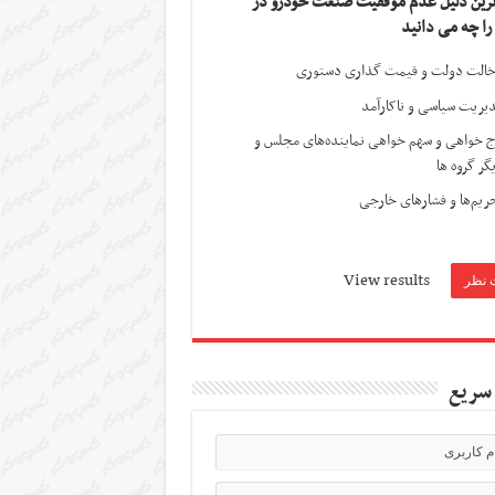
ترین دلیل عدم موفقیت صنعت خودرو در
 را چه می دانید
الت دولت و قیمت گذاری دستوری
یریت سیاسی و ناکارآمد
ج خواهی و سهم خواهی نماینده‌های مجلس و
گر گروه ها
ریم‌ها و فشارهای خارجی
View results
سریع