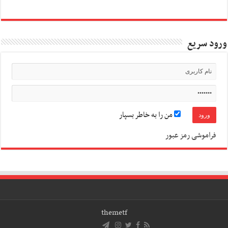
ورود سریع
من را به خاطر بسپار
فراموشی رمز عبور
themetf