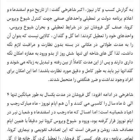
به گزارش کسب و کار نیوز، اکبر شاهرخی گفت: از تاریخ دوم اسفندماه و
اعلام برنامه دولت بر تعطیلی واحدهای صنفی جهت کنترل شیوع ویروس
کرونا، صنف گل فروشان نیز در شرایط تعطیلی و بحران شیوع ویروس،
واحدهای خود را تعطیل کردند؛ اما گل و گلدان ، کالایی نیست که بتوان آن
را به مدت طولانی در مکانی در بسته بدون نظارت و مراقبت لازم نگه
داشت، لذا گل های شاخه ای تنها شش روز از بدو ورود به مغازه امکان نگه
داری دارند و پس از این مدت کاملاً از بین رفته و تبدیل به زباله می شوند و
گلدانها نیز باید به طور کامل و دقیق مورد نظارت باشند؛ اما این امکان برای
افراد وجود نداشت و ضرر هنگفتی را متحمل شدند.
شاهرخی در ادامه افزود: گل فروشان در مدت یکسال به طور میانگین تنها ۴
الی ۵ ماه سال را کاسبی می کنند و آن هم ایام نوروز- ماه مبارک رجب و
اعیاد شعبانیه است؛ اما امسال که ماه رجب در اسفندماه و شعبان نیر در
ایام نوروز قرار گرفته بود، ورود و شیوع ویروس کرونا نیز دقیقاً با همین ایام
مصادف شد، روشن و مبرهن است که این تصادف تقویمی و بیماری کرونا،
تمامی برنامه ریزی های کسبی گل فروشان را تعطیل کرد، گل خانه ها از گل