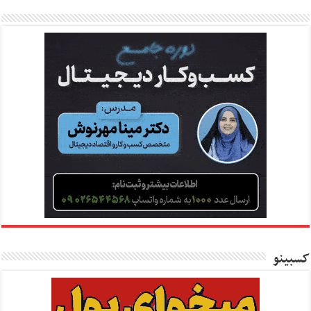
کسبینو