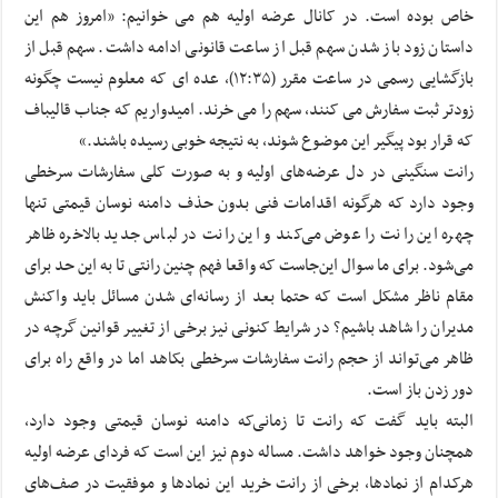
خاص بوده است. در کانال عرضه اولیه هم می خوانیم: «امروز هم این
داستان زود باز شدن سهم قبل از ساعت قانونی ادامه داشت. سهم قبل از
بازگشایی رسمی در ساعت مقرر (۱۲:۳۵)، عده ای که معلوم نیست چگونه
زودتر ثبت سفارش می کنند، سهم را می خرند. امیدواریم که جناب قالیباف
که قرار بود پیگیر این موضوع شوند، به نتیجه خوبی رسیده باشند.»
رانت سنگینی در دل عرضه‌های اولیه و به صورت کلی سفارشات سرخطی
وجود دارد که هرگونه اقدامات فنی بدون حذف دامنه نوسان قیمتی تنها
چهره این رانت را عوض می‌کند و این رانت در لباس جدید بالاخره ظاهر
می‌شود. برای ما سوال این‌جاست که واقعا فهم چنین رانتی تا به این حد برای
مقام ناظر مشکل است که حتما بعد از رسانه‌ای شدن مسائل باید واکنش
مدیران را شاهد باشیم؟ در شرایط کنونی نیز برخی از تغییر قوانین گرچه در
ظاهر می‌تواند از حجم رانت سفارشات سرخطی بکاهد اما در واقع راه برای
دور زدن باز است.
البته باید گفت که رانت تا زمانی‌که دامنه نوسان قیمتی وجود دارد،
همچنان وجود خواهد داشت. مساله دوم نیز این است که فردای عرضه اولیه
هرکدام از نمادها، برخی از رانت خرید این نمادها و موفقیت در صف‌های