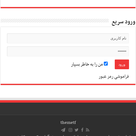
ورود سریع
من را به خاطر بسپار
فراموشی رمز عبور
themetf