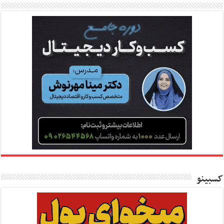
کسبینو