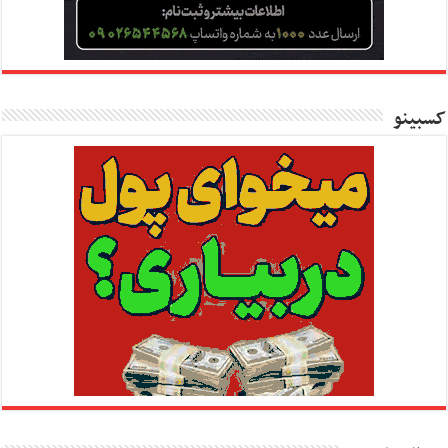
کسبینو