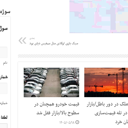
سوژه
سوژه
بعدی
سبک بازی اولادی مثل ممفیس دپای بود
نام
شمار
لک در دور باطل/بازار
قیمت خودرو همچنان در
شماره 
ر تله قیمت‌سازی
سطوح بالا/بازار قفل شد
لطفا 
ان خرد
۱۴۰۵/۰۵/۱۸