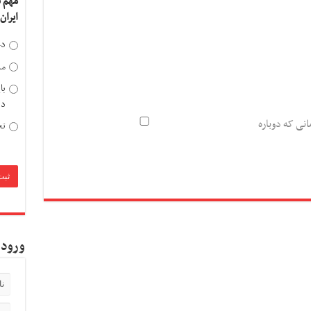
مهم 
ایران
دخ
مد
با
دی
انی که دوباره
تح
ورود 