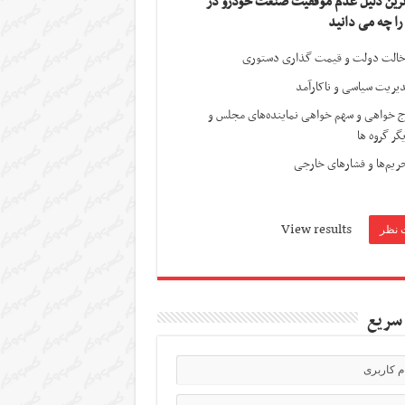
ترین دلیل عدم موفقیت صنعت خودرو در
 را چه می دانید
الت دولت و قیمت گذاری دستوری
یریت سیاسی و ناکارآمد
ج خواهی و سهم خواهی نماینده‌های مجلس و
گر گروه ها
ریم‌ها و فشارهای خارجی
View results
سریع