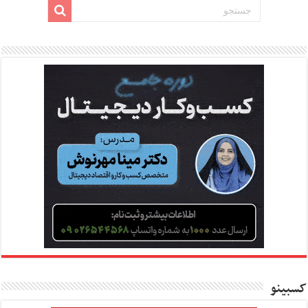
کسبینو