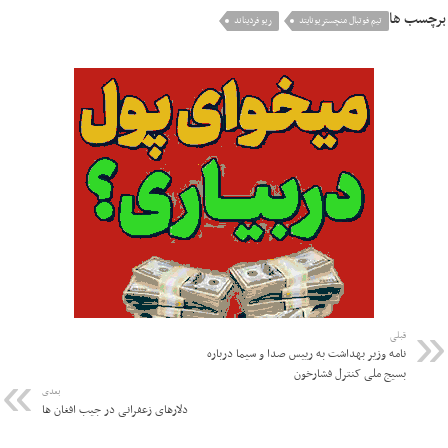
برچسب ها
تیم فوتبال منچستریونایتد
ریو فردیناند
قبلی
نامه وزیر بهداشت به رییس صدا و سیما درباره
بسیج ملی کنترل فشارخون
بعدی
دلارهای زعفرانی در جیب افغان ها