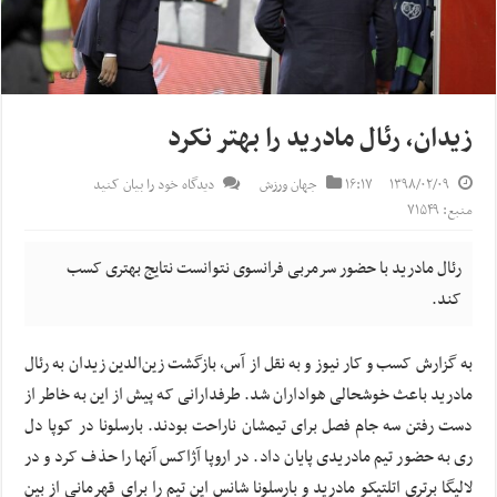
زیدان، رئال مادرید را بهتر نکرد
۱۳۹۸/۰۲/۰۹
۱۶:۱۷
جهان ورزش
دیدگاه خود را بیان کنید
منبع: ۷۱۵۴۹
رئال مادرید با حضور سرمربی فرانسوی نتوانست نتایج بهتری کسب
کند.
به گزارش کسب و کار نیوز و به نقل از
آس
، بازگشت زین‌الدین زیدان به رئال
مادرید باعث خوشحالی هواداران شد. طرفدارانی که پیش از این به خاطر از
دست رفتن سه جام فصل برای تیمشان ناراحت بودند. بارسلونا در
کوپا
دل
ری به حضور تیم مادریدی پایان داد. در اروپا آژاکس آنها را حذف کرد و در
لالیگا برتری
اتلتیکو
مادرید و بارسلونا شانس این تیم را برای قهرمانی از بین