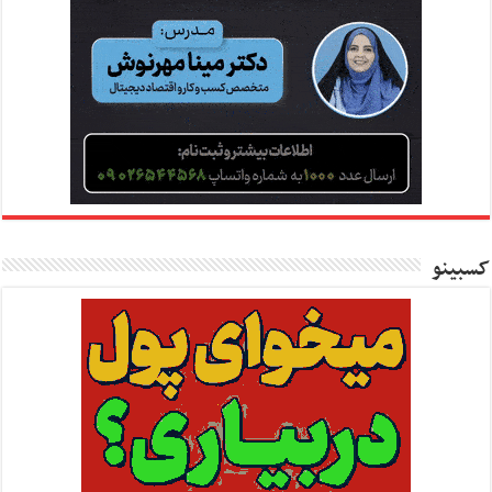
کسبینو