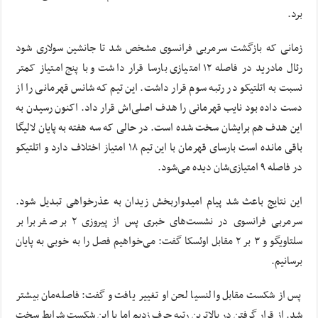
برد.
زمانی که بازگشت سرمربی فرانسوی مشخص شد تا جانشین
سولاری
شود
رئال مادرید در فاصله ۱۲ امتیازی بارسا قرار داشت و با پنج امتیاز کمتر
نسبت به
اتلتیکو
در رتبه سوم قرار داشت. این تیم که شانس قهرمانی را از
دست داده بود نایب قهرمانی را هدف اصلی‌اش قرار داد. اکنون رسیدن به
این هدف هم برایشان سخت شده است. در حالی که سه هفته به پایان لالیگا
باقی مانده است بارسای قهرمان با این تیم ۱۸ امتیاز اختلاف دارد و
اتلتیکو
در فاصله ۹ امتیازی‌شان دیده می‌شود.
این نتایج باعث شد پیام
امیدواربخش
زیدان به عذرخواهی تبدیل شود.
سرمربی فرانسوی در نشست‌های خبری پس از پیروزی ۲ بر صفر برابر
سلتاویگو
و ۳ بر ۲ مقابل
اوئسکا
گفت: می‌خواهیم فصل را به خوبی به پایان
برسانیم.
پس از شکست مقابل والنسیا لحن او تغییر یافت و گفت: فاصله‌مان بیشتر
شد. از قرار گرفتن در بالاترین رتبه حرف زدیم اما با این شکست شرایط سخت