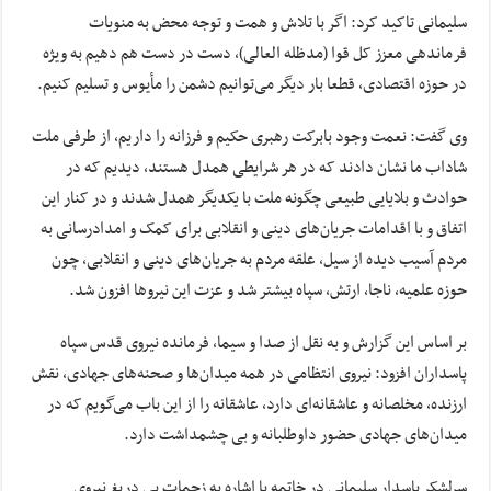
سلیمانی تاکید کرد: اگر با تلاش و همت و توجه محض به منویات
فرماندهی معزز کل قوا (مدظله العالی)، دست در دست هم دهیم به ویژه
در حوزه اقتصادی، قطعا بار دیگر می‌توانیم دشمن را مأیوس و تسلیم کنیم.
وی گفت: نعمت وجود بابرکت رهبری حکیم و فرزانه را داریم، از طرفی ملت
شاداب ما نشان دادند که در هر شرایطی همدل هستند، دیدیم که در
حوادث و بلایایی طبیعی چگونه ملت با یکدیگر همدل شدند و در کنار این
اتفاق و با اقدامات جریان‌های دینی و انقلابی برای کمک و امدادرسانی به
مردم آسیب دیده از سیل، علقه مردم به جریان‌های دینی و انقلابی، چون
حوزه علمیه، ناجا، ارتش، سپاه بیشتر شد و عزت این نیروها افزون شد.
بر اساس این گزارش و به نقل از صدا و سیما، فرمانده نیروی قدس سپاه
پاسداران افزود: نیروی انتظامی در همه میدان‌ها و صحنه‌های جهادی، نقش
ارزنده، مخلصانه و عاشقانه‌ای دارد، عاشقانه را از این باب می‌گویم که در
میدان‌های جهادی حضور داوطلبانه و بی چشمداشت دارد.
سرلشکر پاسدار سلیمانی در خاتمه با اشاره به زحمات بی دریغ نیروی