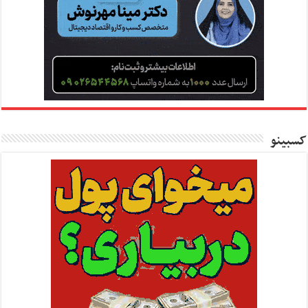
کسبینو