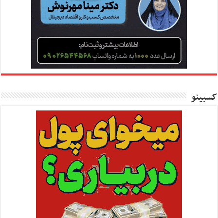
کسبینو