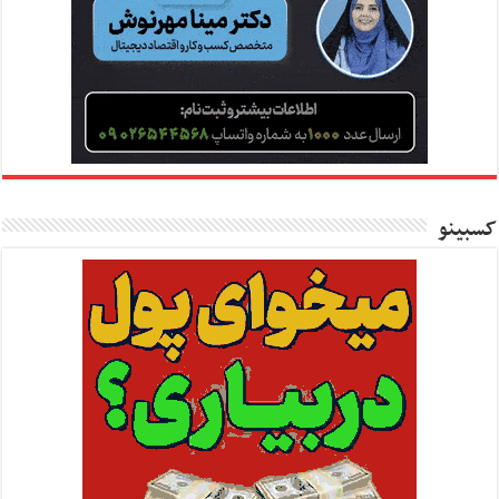
کسبینو