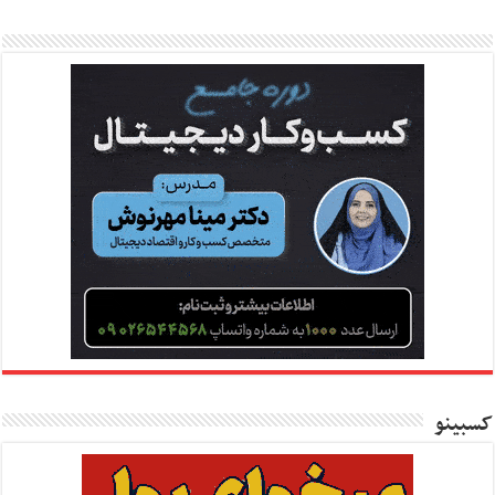
کسبینو