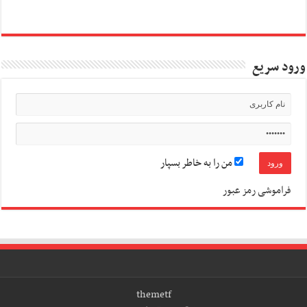
ورود سریع
من را به خاطر بسپار
فراموشی رمز عبور
themetf