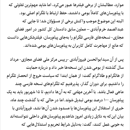
موارد، مطالبشان از برخی فیلترها عبور می‌کرد، اما شاید مهم‌ترین تفاوتی که
با پیام‌رسان‌های کاملاً بومی داشتند، حفظ ارتباط با تلگرام اصلی بود.
البته این موضوع موجب واکنش برخی از مسؤولان شد؛ تا جایی که
عبدالصمد خرم‌آبادی – معاون سابق دادستان کل کشور در امور فضای
مجازی- نسخه‌های فارسی تلگرام را به‌جای پیام‌رسان، فیلترشکن‌هایی دانست
که مانع از مهاجرت کامل کاربران به پیام‌رسان‌های بومی شده‌اند.
پس از آن سیدابوالحسن فیروزآبادی -رییس مرکز ملی فضای مجازی- مرداد
سال گذشته از بومی شدن این نسخه‌ها خبر داد و درباره حمایت
از هاتگرام و طلاگرام گفت: از همان ابتدا که
سیاست خروج از انحصار تلگرام
را داشتیم
، برای دوران گذار، پذیرفتیم که تلگرام‌های نسخه فارسی چند
ماهی فعال باشد. با آخرین مهلتی که به آن‌ها دادیم، تا ۱۵ شهریور باید به یک
پیام‌رسان ۱۰۰ درصد بومی تبدیل شوند.
اما در حالی که با گذشت چند ماه،
خبری از استقلال این پیام‌رسان‌ها یا مسدود شدن آن‌ها نشد، فیروزآبادی با
بیان این‌که به دلایل زیادی امروز شاهدیم پیام‌رسان‌های داخلی نتوانسته‌اند
به خوبی عمل کنند، گفت: به‌دلیل شرایط تحریم و استدلال‌هایی که