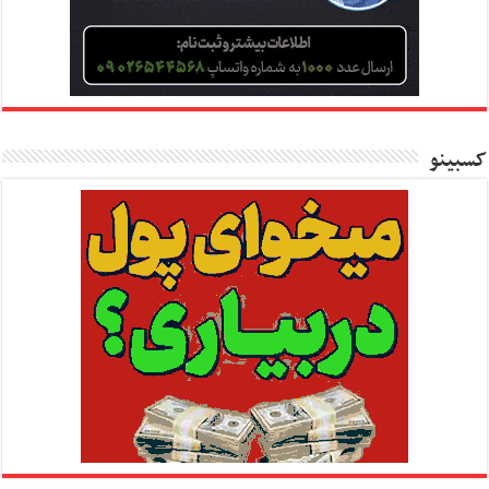
کسبینو