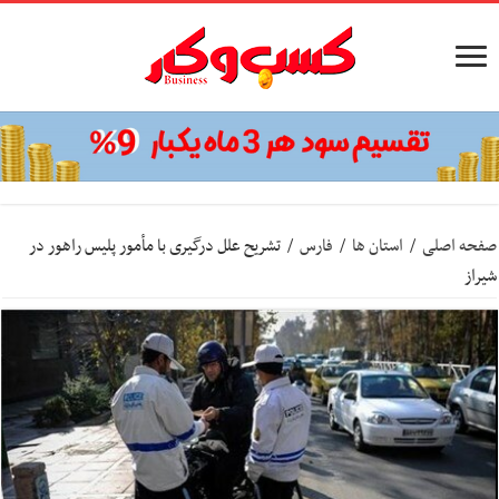
صفحه اصلی
/
استان ها
/
فارس
/
تشریح علل درگیری با مأمور پلیس راهور در
شیراز