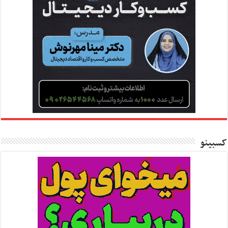
کسبینو