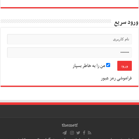
ورود سریع
من را به خاطر بسپار
فراموشی رمز عبور
themetf