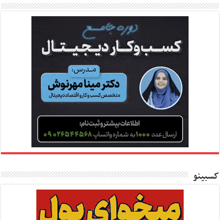
کسبینو