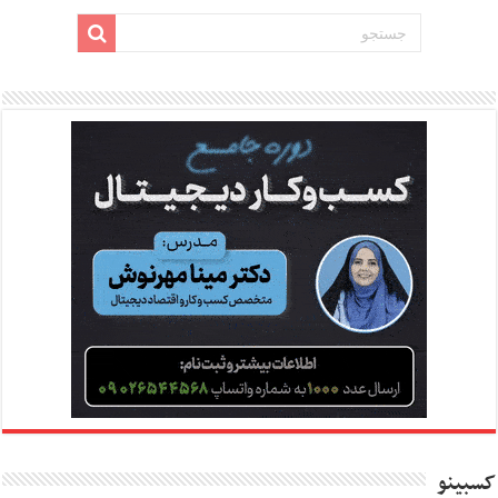
کسبینو