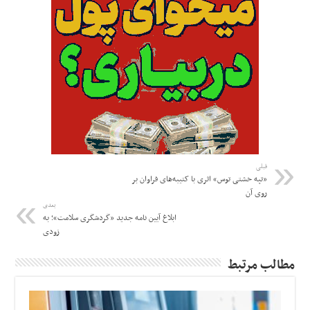
قبلی
«تپه خشتی توس» اثری با کتیبه‌های فراوان بر
روی آن
بعدی
ابلاغ آیین نامه جدید «گردشگری سلامت»؛ به
زودی
مطالب مرتبط