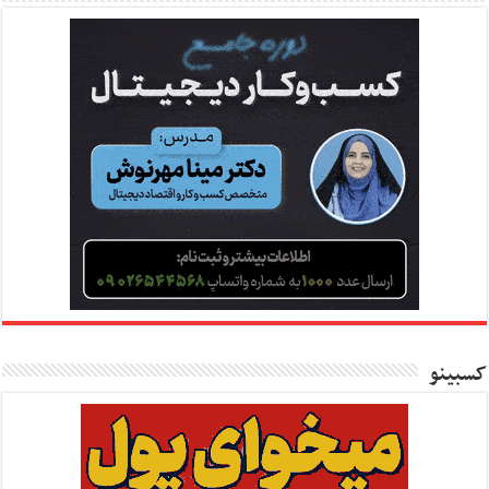
کسبینو