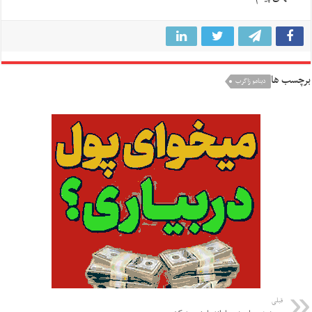
برچسب ها
دینامو زاگرب
قبلی