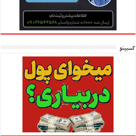
کسبینو