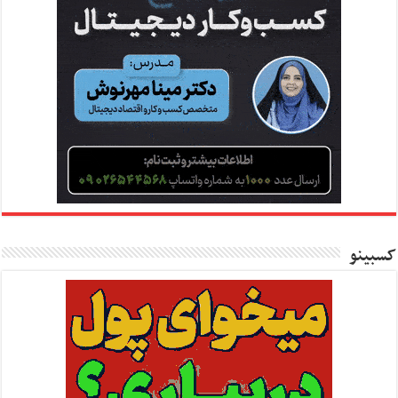
کسبینو