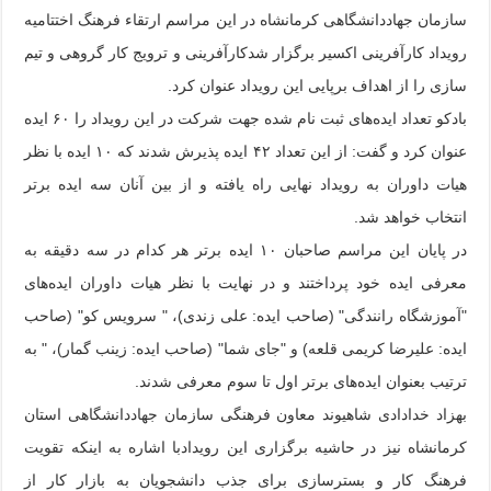
سازمان جهاددانشگاهی کرمانشاه در این مراسم ارتقاء فرهنگ اختتامیه
رویداد کارآفرینی اکسیر برگزار شدکارآفرینی و ترویج کار گروهی و تیم
سازی را از اهداف برپایی این رویداد عنوان کرد.
بادکو تعداد ایده‌های ثبت نام شده جهت شرکت در این رویداد را ۶۰ ایده
عنوان کرد و گفت: از این تعداد ۴۲ ایده پذیرش شدند که ۱۰ ایده با نظر
هیات داوران به رویداد نهایی راه یافته و از بین آنان سه ایده برتر
انتخاب خواهد شد.
در پایان این مراسم صاحبان ۱۰ ایده برتر هر کدام در سه دقیقه به
معرفی ایده خود پرداختند و در نهایت با نظر هیات داوران ایده‌های
"آموزشگاه رانندگی" (صاحب ایده: علی زندی)، " سرویس کو" (صاحب
ایده: علیرضا کریمی قلعه) و "جای شما" (صاحب ایده: زینب گمار)، " به
ترتیب بعنوان ایده‌های برتر اول تا سوم معرفی شدند.
بهزاد خدادادی شاهیوند معاون فرهنگی سازمان جهاددانشگاهی استان
کرمانشاه نیز در حاشیه برگزاری این رویدادبا اشاره به اینکه تقویت
فرهنگ کار و بسترسازی برای جذب دانشجویان به بازار کار از