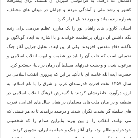
دشمنان که درصدد به فراموشی سپردن آن هستند، برای پیشرفت
کشور و رشد ملی و آمادگی مردم و جوانان در میدان های مختلف،
همواره زنده بماند و مورد تجلیل قرار گیرد.
ایشان، کاروان های راهیان نور را یک مبارزه عظیم مردمی برای زنده
نگه داشتن آن دوران پرعظمت خواندند و با اشاره به ابعاد گوناگون و
ناگفته دفاع مقدس، افزودند: یکی از این ابعاد، تحلیل چرایی آغاز جنگ
تحمیلی است که علت آن را باید در عظمت و ابهت انقلاب اسلامی و
مرعوب شدن و وحشت قدرتهای مسلط آن زمان در دنیا، جستجو کرد.
حضرت آیت الله خامنه ای با تأکید بر این که پیروزی انقلاب اسلامی در
سال ۱۳۵۷ تخت قدرتِ قدرتمندان غرب و شرق را با نام اسلام، به
لرزه درآورد، خاطرنشان کردند: با گسترش فرهنگ انقلاب اسلامی در
منطقه و در میان ملت های مسلمان در همان سال های ابتدایی، قدرت
های سلطه گر بشدت نگران شدند و درصدد برآمدند تا به هر قیمتی که
می توانند، انقلاب را از بین ببرند بنابراین صدام را که شخصیتی
خودخواه و ظالم بود، برای آغاز جنگ و حمله به ایران، تشویق کردند.