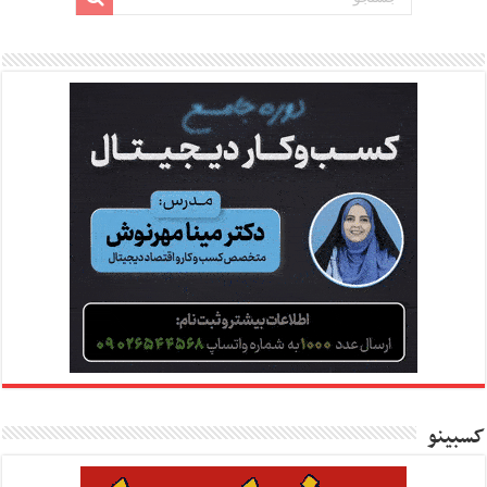
کسبینو