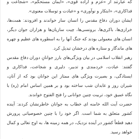
که عبارتند از «عزم و اراده قوی»، «ایمان مستحکم»، «شجاعت و
فداکاری»، «ابتکار و نوآوری» و «عبادت و توسلات معنوی».
ایشان دوران دفاع مقدس را انسان ساز خواندند و افزودند: همت‌ها،
خرازی‌ها، باکری‌ها، برونسی‌ها، چیت سازیان‌ها و هزاران جوان دیگر،
انسان های معمولی بودند که جنگ آنها را به اسطوره های عظیم و چهره
های ماندگار و ستاره های درخشان تبدیل کرد.
رهبر انقلاب اسلامی در بیان ویژگی‌های بارز جوانانِ دوران دفاع مقدس
گفتند: عبادت، خردمندی و تدبیر، دلیری و شجاعت، فداکاری و
ایستادگی، و بصیرت ویژگی های ممتاز این جوانان بود که از آنان،
شیران روز و عابدان شب ساخته بود و بر همین اساس امام (ره) با
نگاه عمیق خود، تربیت چنین جوانانی را فتح الفتوح خواندند.
حضرت آیت الله خامنه ای خطاب به جوانان خاطرنشان کردند: آینده
کشور متعلق به شما است. اگر خود را با چنین خصوصیاتی پرورش
دهید قطعاً کشور در آینده نزدیک، در همه زمینه ها، به اوج تعالی و کمال
خواهد رسید.