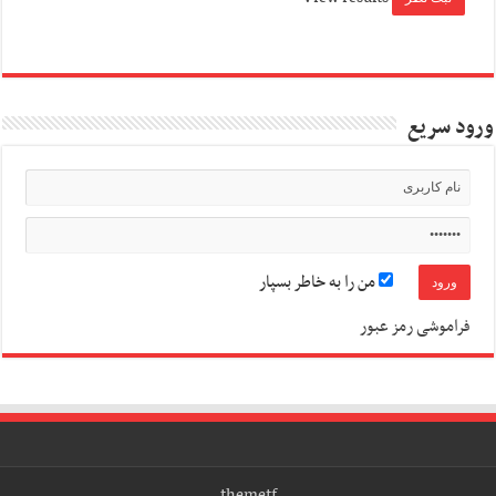
ورود سریع
من را به خاطر بسپار
فراموشی رمز عبور
themetf