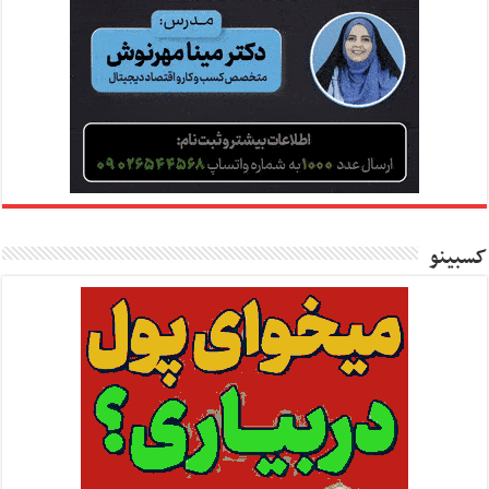
کسبینو