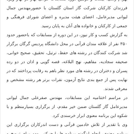
فرزندان کارکنان شرکت گاز استان گلستان با حضورمهندس جمال
لیوانی مدیرعامل، اعضای هیئت مدیره و اعضای شورای فرهنگی و
جمعی از کارکنان و خانواده های آنان به پایان رسید.
به گزارش کسب و کار نیوز، در این دوره از مسابقات که باحضور حدود
۳۵۰ نفر از علاقه مندان قرآنی در محل دانشگاه پردیس گرگان برگزار
شد شرکت کنندگان در رشته های حفظ، ترتیل، تحقیق، صحیح خوانی،
صحیفه سجادیه، مفاهیم، نهج البلاغه، قصه گویی و اذان در دو رده
پسران و دختران در رشته های مورد نظر باهم به رقابت پرداختند که در
نهایت پس از جمع بندی نتایج آزمون، نفرات برتر هر رشته مشخص و
معرفی شدند.
در مراسم اختتامیه این مسابقات، مهندس صفرعلی جمال لیوانی
مدیرعامل گاز گلستان ضمن خیر مقدم، از برگزاری بسیارمنظم و با
شکوه این برنامه معنوی ابراز خرسندی کرد.
وی با تقدیر از تلاش خادمین قرآنی و دست اندرکاران برگزاری این
برنامه معنوی، انجام اینگونه برنامه ها را حرکتی مهم برای ترویج و